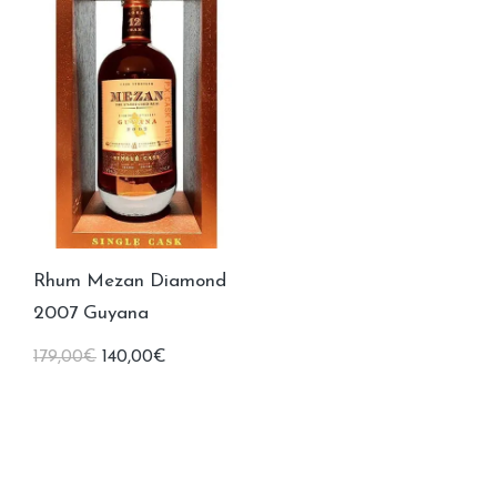
Rhum Mezan Diamond
2007 Guyana
Le
Le
179,00
€
140,00
€
prix
prix
initial
actuel
était :
est :
179,00€.
140,00€.