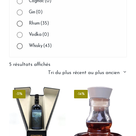
Cognac
(0)
Gin
(0)
Rhum
(35)
Vodka
(0)
Whisky
(43)
PU
(0)
Trié
5 résultats affichés
Non classé
(0)
du
Tri du plus récent au plus ancien
Alsace
(0)
plus
récent
Bordeaux
(0)
-11%
-14%
au
Champagne
(0)
plus
Vin blanc
(0)
ancien
Vin rouge
(0)
Vin Effervescent
(0)