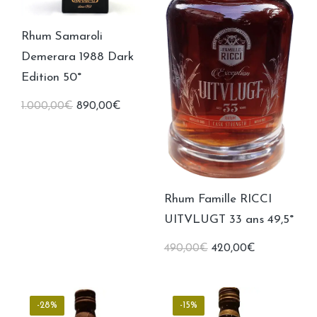
Vin doux
(0)
Rhum Samaroli
Demerara 1988 Dark
Edition 50°
Le
Le
1.000,00
€
890,00
€
prix
prix
initial
actuel
était :
est :
1.000,00€.
890,00€.
Rhum Famille RICCI
UITVLUGT 33 ans 49,5°
Le
Le
490,00
€
420,00
€
prix
prix
initial
actuel
était :
est :
490,00€.
420,00€.
-28%
-15%