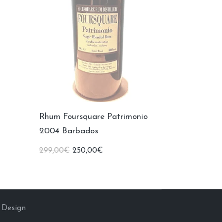
Rhum Foursquare Patrimonio
2004 Barbados
Le
Le
299,00
€
250,00
€
prix
prix
initial
actuel
était :
est :
299,00€.
250,00€.
Design