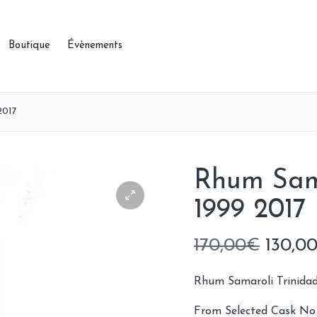
Boutique
Évènements
2017
Rhum Sama
1999 2017
Le
170,00
€
130,0
prix
Rhum Samaroli Trinidad
initial
From Selected Cask No