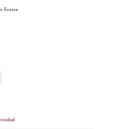
est :
en Ecosse
€.
130,00€.
rinidad