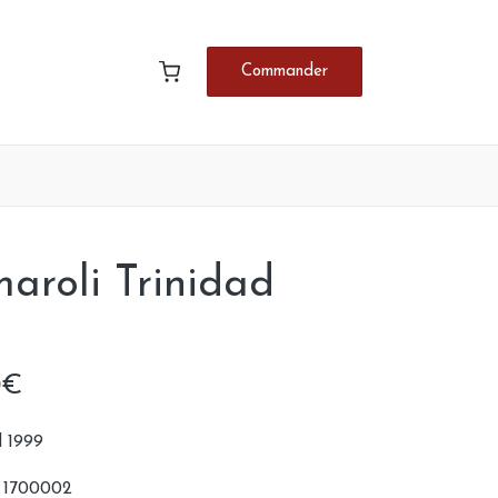
Commander
roli Trinidad
Le
0
€
prix
 1999
actuel
 1700002