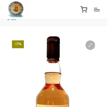
Home
Boutique
Whisky Clynelish Single Malt Scotland
21 ans
-17%