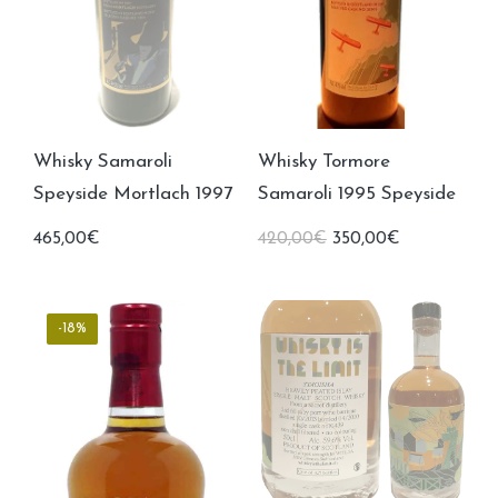
Whisky Samaroli
Whisky Tormore
Speyside Mortlach 1997
Samaroli 1995 Speyside
Le
Le
465,00
€
420,00
€
350,00
€
prix
prix
initial
actuel
était :
est :
420,00€.
350,00€.
-18%