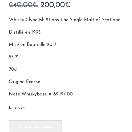
Le
Le
240,00
€
200,00
€
prix
prix
Whisky Clynelish 21 ans The Single Malt of Scotland
initial
actuel
Distillé en 1995
était :
est :
Mise en Bouteille 2017
240,00€.
200,00€.
55,9°
70cl
Origine Écosse
Note Whiskybase = 89,19/100
En stock
quantité
Ajouter au panier
de