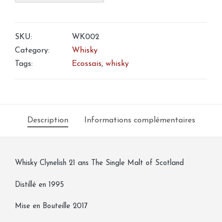
Whisky
Clynelish
SKU:
WK002
Single
Category:
Whisky
Malt
Tags:
Ecossais
,
whisky
Scotland
21
ans
Description
Informations complémentaires
Whisky Clynelish 21 ans The Single Malt of Scotland
Distillé en 1995
Mise en Bouteille 2017