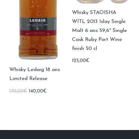
Whisky STAOISHA
WITL 2013 Islay Single
Malt 6 ans 59,6° Single
Cask Ruby Port Wine
finish 50 cl
125,00
€
Whisky Ledaig 18 ans
Limited Release
Le
Le
170,00
€
140,00
€
prix
prix
initial
actuel
était :
est :
170,00€.
140,00€.