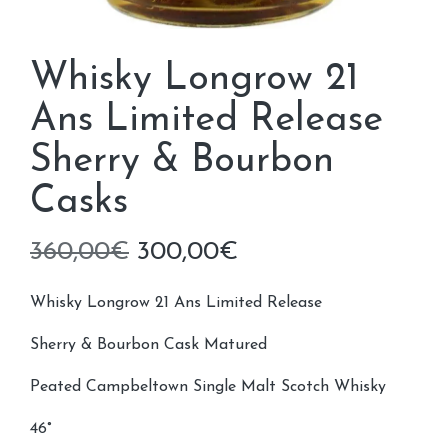
Whisky Longrow 21
Ans Limited Release
Sherry & Bourbon
Casks
Le
Le
360,00
€
300,00
€
prix
prix
Whisky Longrow 21 Ans Limited Release
initial
actuel
Sherry & Bourbon Cask Matured
était :
est :
Peated Campbeltown Single Malt Scotch Whisky
360,00€.
300,00€.
46°