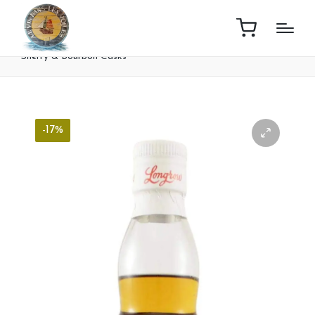
Home
Boutique
Whisky Longrow 21 Ans Limited Release
Sherry & Bourbon Casks
-17%