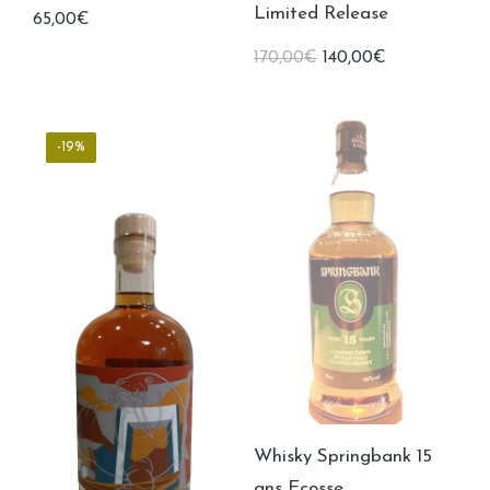
Limited Release
65,00
€
Le
Le
170,00
€
140,00
€
prix
prix
initial
actuel
était :
est :
170,00€.
140,00€.
-19%
Whisky Springbank 15
ans Ecosse