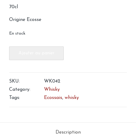
70cl
Origine Ecosse
En stock
quantité
Ajouter au panier
de
Whisky
Longrow
SKU:
WK042
21
Category:
Whisky
Ans
Tags:
Ecossais
,
whisky
Limited
Release
Sherry
&
Bourbon
Description