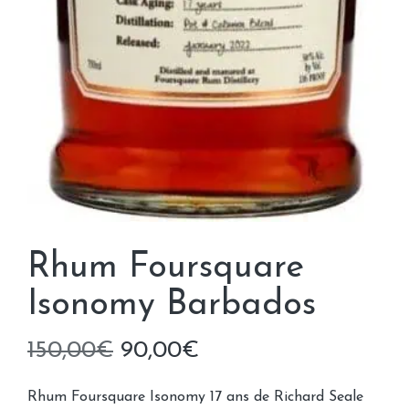
Rhum Foursquare
Isonomy Barbados
Le
Le
150,00
€
90,00
€
prix
prix
Rhum Foursquare Isonomy 17 ans de Richard Seale