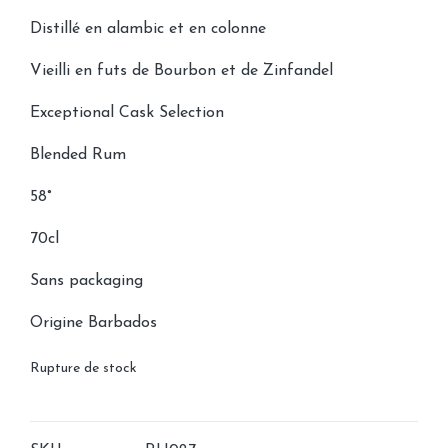
initial
actuel
Distillé en alambic et en colonne
était :
est :
Vieilli en futs de Bourbon et de Zinfandel
150,00€.
90,00€.
Exceptional Cask Selection
Blended Rum
58°
70cl
Sans packaging
Origine Barbados
Rupture de stock