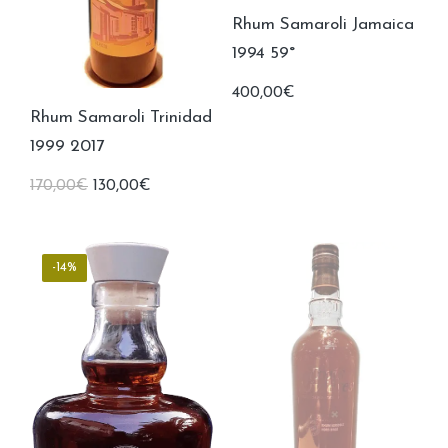
Rhum Samaroli Jamaica
1994 59°
400,00
€
Rhum Samaroli Trinidad
1999 2017
Le
Le
170,00
€
130,00
€
prix
prix
initial
actuel
était :
est :
170,00€.
130,00€.
-14%