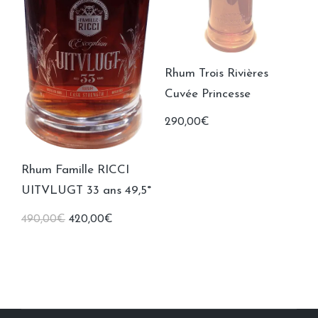
Rhum Trois Rivières
Cuvée Princesse
290,00
€
Rhum Famille RICCI
UITVLUGT 33 ans 49,5°
Le
Le
490,00
€
420,00
€
prix
prix
initial
actuel
était :
est :
490,00€.
420,00€.