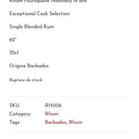
Rhum Foursquare Nobiliary 14 ans
Exceptional Cask Selection
Single Blended Rum
62°
70cl
Origine Barbados
Rupture de stock
SKU:
RH006
Category:
Rhum
Tags:
Barbados
,
Rhum