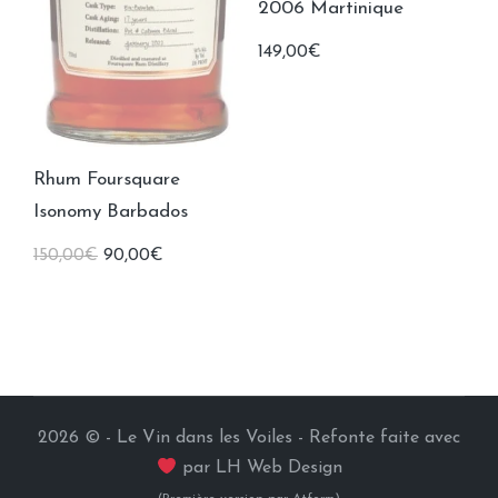
2006 Martinique
149,00
€
Rhum Foursquare
Isonomy Barbados
Le
Le
150,00
€
90,00
€
prix
prix
initial
actuel
était :
est :
150,00€.
90,00€.
2026 © - Le Vin dans les Voiles - Refonte faite avec
par
LH Web Design