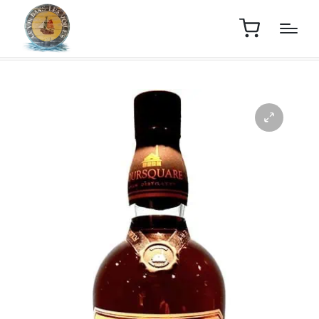
Home
Boutique
Rhum Foursquare Nobiliary Barbados