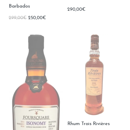
Barbados
290,00
€
Le
Le
299,00
€
250,00
€
prix
prix
initial
actuel
était :
est :
299,00€.
250,00€.
Rhum Trois Rivières